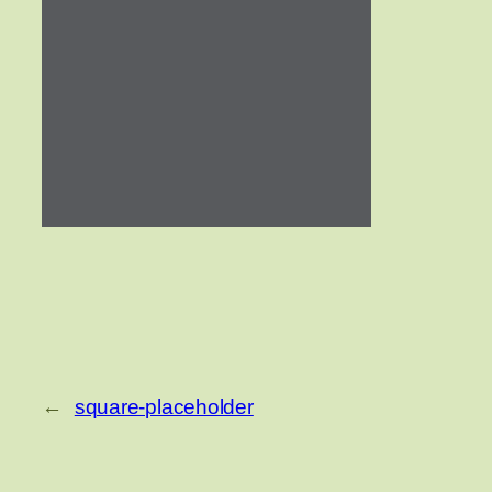
←
square-placeholder