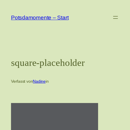
Zum
Inhalt
Potsdamomente – Start
springen
square-placeholder
Verfasst von
Nadine
in