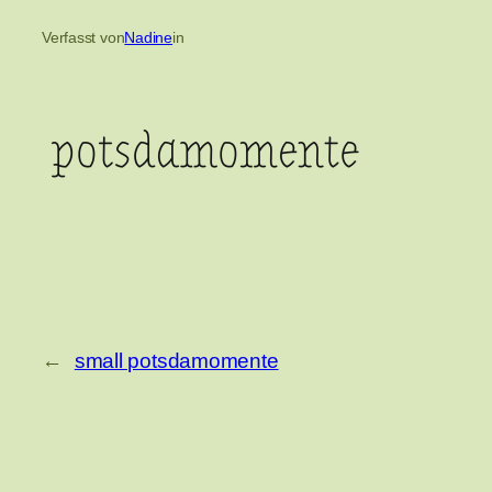
Verfasst von
Nadine
in
←
small potsdamomente