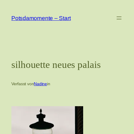
Zum
Inhalt
Potsdamomente – Start
springen
silhouette neues palais
Verfasst von
Nadine
in