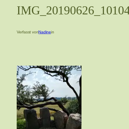
IMG_20190626_1010
Verfasst von
Nadine
in