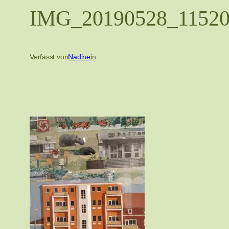
IMG_20190528_1152
Verfasst von
Nadine
in