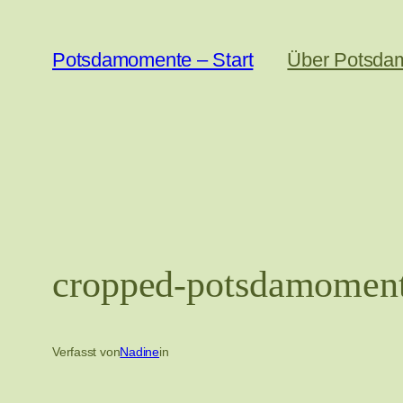
Zum
Inhalt
Potsdamomente – Start
Über Potsda
springen
cropped-potsdamomente
Verfasst von
Nadine
in