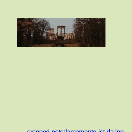
←
cropped-potsdamomente-ist-da.jpg